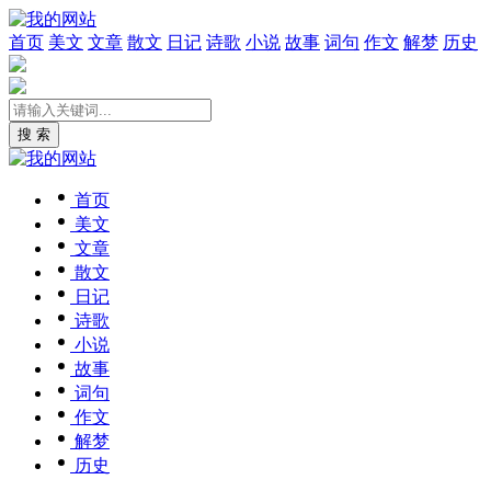
首页
美文
文章
散文
日记
诗歌
小说
故事
词句
作文
解梦
历史
搜 索
首页
美文
文章
散文
日记
诗歌
小说
故事
词句
作文
解梦
历史