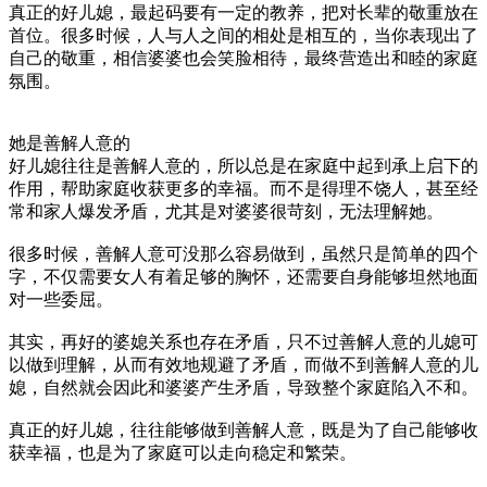
真正的好儿媳，最起码要有一定的教养，把对长辈的敬重放在
首位。很多时候，人与人之间的相处是相互的，当你表现出了
自己的敬重，相信婆婆也会笑脸相待，最终营造出和睦的家庭
氛围。
她是善解人意的
好儿媳往往是善解人意的，所以总是在家庭中起到承上启下的
作用，帮助家庭收获更多的幸福。而不是得理不饶人，甚至经
常和家人爆发矛盾，尤其是对婆婆很苛刻，无法理解她。
很多时候，善解人意可没那么容易做到，虽然只是简单的四个
字，不仅需要女人有着足够的胸怀，还需要自身能够坦然地面
对一些委屈。
其实，再好的婆媳关系也存在矛盾，只不过善解人意的儿媳可
以做到理解，从而有效地规避了矛盾，而做不到善解人意的儿
媳，自然就会因此和婆婆产生矛盾，导致整个家庭陷入不和。
真正的好儿媳，往往能够做到善解人意，既是为了自己能够收
获幸福，也是为了家庭可以走向稳定和繁荣。