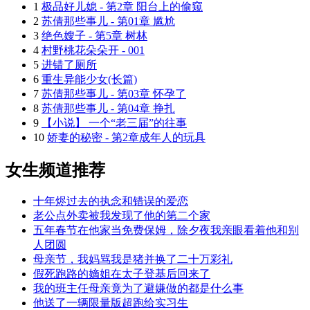
1
极品好儿媳 - 第2章 阳台上的偷窥
2
苏倩那些事儿 - 第01章 尴尬
3
绝色嫂子 - 第5章 树林
4
村野桃花朵朵开 - 001
5
进错了厕所
6
重生异能少女(长篇)
7
苏倩那些事儿 - 第03章 怀孕了
8
苏倩那些事儿 - 第04章 挣扎
9
【小说】 一个“老三届”的往事
10
娇妻的秘密 - 第2章成年人的玩具
女生频道推荐
十年烬过去的执念和错误的爱恋
老公点外卖被我发现了他的第二个家
五年春节在他家当免费保姆，除夕夜我亲眼看着他和别
人团圆
母亲节，我妈骂我是猪并换了二十万彩礼
假死跑路的嫡姐在太子登基后回来了
我的班主任母亲竟为了避嫌做的都是什么事
他送了一辆限量版超跑给实习生