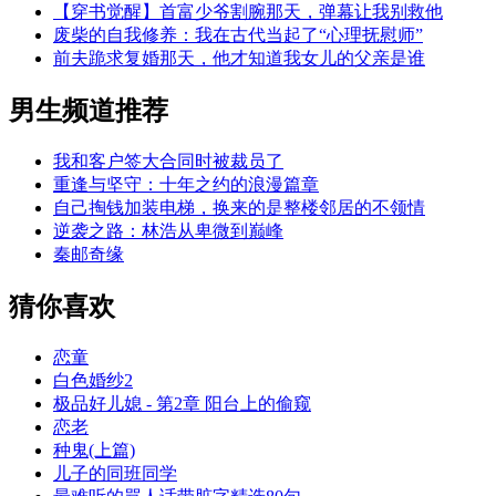
【穿书觉醒】首富少爷割腕那天，弹幕让我别救他
废柴的自我修养：我在古代当起了“心理抚慰师”
前夫跪求复婚那天，他才知道我女儿的父亲是谁
男生频道推荐
我和客户签大合同时被裁员了
重逢与坚守：十年之约的浪漫篇章
自己掏钱加装电梯，换来的是整楼邻居的不领情
逆袭之路：林浩从卑微到巅峰
秦邮奇缘
猜你喜欢
恋童
白色婚纱2
极品好儿媳 - 第2章 阳台上的偷窥
恋老
种鬼(上篇)
儿子的同班同学