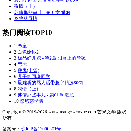
最难听的骂人话带脏字精选80句
殉情（上）
苏倩那些事儿 - 第01章 尴尬
悠悠慈母情
热门阅读TOP10
1
恋童
2
白色婚纱2
3
极品好儿媳 - 第2章 阳台上的偷窥
4
恋老
5
种鬼(上篇)
6
儿子的同班同学
7
最难听的骂人话带脏字精选80句
8
殉情（上）
9
苏倩那些事儿 - 第01章 尴尬
10
悠悠慈母情
Copyright © 2019-2026 www.mangowenxue.com 芒果文学 版权
所有
备案号：
琼ICP备13000301号