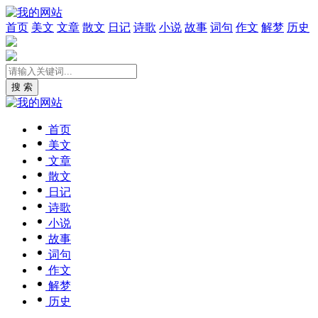
首页
美文
文章
散文
日记
诗歌
小说
故事
词句
作文
解梦
历史
搜 索
首页
美文
文章
散文
日记
诗歌
小说
故事
词句
作文
解梦
历史