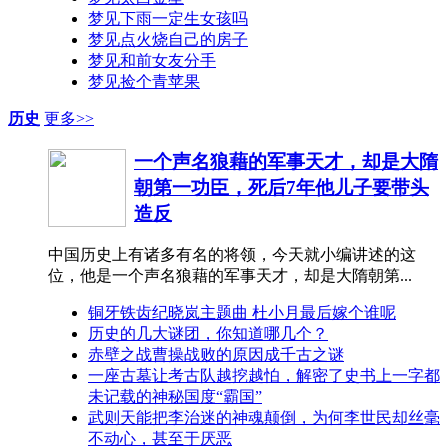
梦见下雨一定生女孩吗
梦见点火烧自己的房子
梦见和前女友分手
梦见捡个青苹果
历史
更多>>
一个声名狼藉的军事天才，却是大隋
朝第一功臣，死后7年他儿子要带头
造反
中国历史上有诸多有名的将领，今天就小编讲述的这
位，他是一个声名狼藉的军事天才，却是大隋朝第...
铜牙铁齿纪晓岚主题曲 杜小月最后嫁个谁呢
历史的几大谜团，你知道哪几个？
赤壁之战曹操战败的原因成千古之谜
一座古墓让考古队越挖越怕，解密了史书上一字都
未记载的神秘国度“霸国”
武则天能把李治迷的神魂颠倒，为何李世民却丝毫
不动心，甚至于厌恶