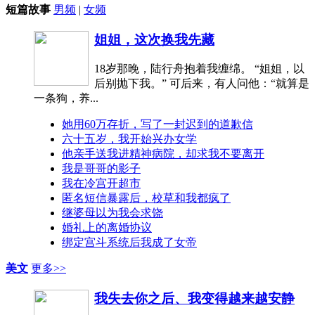
短篇故事
男频
|
女频
姐姐，这次换我先藏
18岁那晚，陆行舟抱着我缠绵。 “姐姐，以
后别抛下我。” 可后来，有人问他：“就算是
一条狗，养...
她用60万存折，写了一封迟到的道歉信
六十五岁，我开始兴办女学
他亲手送我进精神病院，却求我不要离开
我是哥哥的影子
我在冷宫开超市
匿名短信暴露后，校草和我都疯了
继婆母以为我会求饶
婚礼上的离婚协议
绑定宫斗系统后我成了女帝
美文
更多>>
我失去你之后、我变得越来越安静