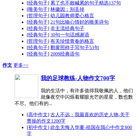
[
经典句子
]
累了也不敢喊累的句子精选137句
[
唯美句子
]
林徽因：别丢掉
[
哲理句子
]
幼儿园教师爱心格言
[
经典句子
]
21句比喻心情好的唯美诗句
[
经典句子
]
非主流经典句子
[
经典句子
]
30句一句话感谢语
[
哲理句子
]
有关珍惜青春的格言
[
经典句子
]
鹅黄照样子写句子53句
[
经典句子
]
2009经典语句
作文
更多>>
我的足球教练-人物作文700字
我的生活中，有许多值得我敬佩的人，他们
就像夜空中闪烁着耀眼光芒的星星，数也数
不尽。他们有的...
[
高中作文
]
古人不远：我最喜欢的历史人物-关于
曹操的作文1200字
[
初中作文
]
此生无悔入华夏-祖国在我心中作文800
字