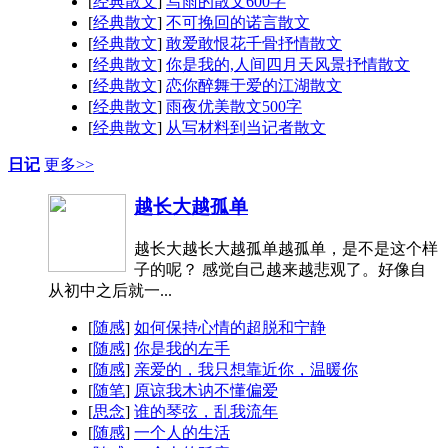
[
经典散文
]
写雨的散文600字
[
经典散文
]
不可挽回的诺言散文
[
经典散文
]
敢爱敢恨花千骨抒情散文
[
经典散文
]
你是我的,人间四月天风景抒情散文
[
经典散文
]
恋你醉舞于爱的江湖散文
[
经典散文
]
雨夜优美散文500字
[
经典散文
]
从写材料到当记者散文
日记
更多>>
越长大越孤单
越长大越长大越孤单越孤单，是不是这个样
子的呢？ 感觉自己越来越悲观了。好像自
从初中之后就一...
[
随感
]
如何保持心情的超脱和宁静
[
随感
]
你是我的左手
[
随感
]
亲爱的，我只想靠近你，温暖你
[
随笔
]
原谅我木讷不懂偏爱
[
思念
]
谁的琴弦，乱我流年
[
随感
]
一个人的生活