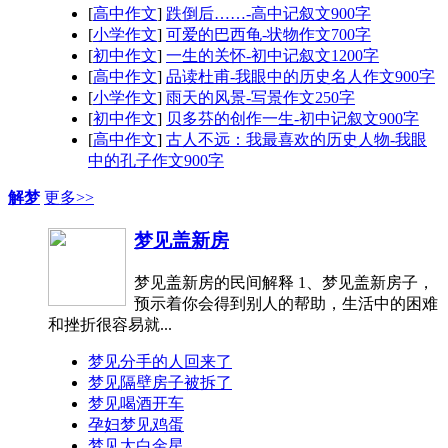
[
高中作文
]
跌倒后……-高中记叙文900字
[
小学作文
]
可爱的巴西龟-状物作文700字
[
初中作文
]
一生的关怀-初中记叙文1200字
[
高中作文
]
品读杜甫-我眼中的历史名人作文900字
[
小学作文
]
雨天的风景-写景作文250字
[
初中作文
]
贝多芬的创作一生-初中记叙文900字
[
高中作文
]
古人不远：我最喜欢的历史人物-我眼
中的孔子作文900字
解梦
更多>>
梦见盖新房
梦见盖新房的民间解释 1、梦见盖新房子，
预示着你会得到别人的帮助，生活中的困难
和挫折很容易就...
梦见分手的人回来了
梦见隔壁房子被拆了
梦见喝酒开车
孕妇梦见鸡蛋
梦见太白金星