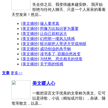
失去你之后、我变得越来越安静。 我开始
拒绝与任何人聊天、只是一个人呆呆的看着
天空发呆！然后...
[
美文摘抄
]
做人要求真
[
美文摘抄
]
想像力比知识更为重要
[
美文摘抄
]
让自己前程远大
[
美文摘抄
]
幻想那一缕风儿情感
[
美文摘抄
]
暗示能把人带进天堂或地狱
[
美文摘抄
]
成功创业的杀手锏
[
美文摘抄
]
读书多了, 容颜自然改变
[
美文摘抄
]
与忧愁、思念相关的优章
[
美文摘抄
]
关于雨的情感
文章
更多>>
美文暖人心
一般把语言文字优美的文章称为美文。它可
以是诗歌，小说（精短或片段），杂谈、随
笔等散文，以及...