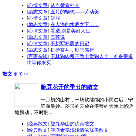
[
心情文章
]
从点赞看社交
[
励志文章
]
五月的畅想——劳动美
[
心情文章
]
舒服
[
励志文章
]
在人海的水底之下……
[
心情文章
]
看透,别是美好人生
[
励志文章
]
雪莲说
[
心情文章
]
不想写标题的日记
[
励志文章
]
拼搏奋斗，励志笃行
[
百家杂谈
]
玉林狗肉贩子致电爱狗人士：准备很多
狗等你来买
散文
更多>>
豌豆花开的季节的散文
十月初的山村，一场软绵绵的小雨过后，宁
静而曼妙。菱形的云朵在湛蓝的天际上悠游
地飘动，不时驻...
[
经典散文
]
登九华山的优美散文
[
经典散文
]
淡淡素笺浅浅情浓优美散文