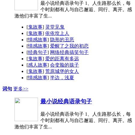
最小说经典语录句子 1、人生路那么长，每
个时刻都有人与自己邂逅、同行、离开。感
激他们丰富了生...
[
鬼故事
]
灵堂见鬼
[
鬼故事
]
依依坟上人
[
情感故事
]
隐形的丑恶
[
情感故事
]
爱醒了之我的初恋
[
经典句子
]
网络经典搞笑句子
[
鬼故事
]
爱的距离有多远
[
感人故事
]
会变脸的孩子
[
鬼故事
]
荒原城堡的女人
[
情感故事
]
半边，浅夏
词句
更多>>
最小说经典语录句子
最小说经典语录句子 1、人生路那么长，每
个时刻都有人与自己邂逅、同行、离开。感
激他们丰富了生...