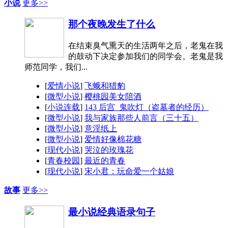
小说
更多>>
那个夜晚发生了什么
在结束臭气熏天的生活两年之后，老鬼在我
的鼓动下决定参加我们的同学会。老鬼是我
师范同学，我们...
[
爱情小说
]
飞蛾和猎豹
[
微型小说
]
樱桃园美女陪酒
[
小说连载
]
143 后宫_鬼吹灯（盗墓者的经历）
[
微型小说
]
我与家族那些人前言（三十五）
[
微型小说
]
意淫纸上
[
微型小说
]
爱情好像棉花糖
[
现代小说
]
哭泣的玫瑰花
[
青春校园
]
最近的青春
[
现代小说
]
宋小君：玩命爱一个姑娘
故事
更多>>
最小说经典语录句子