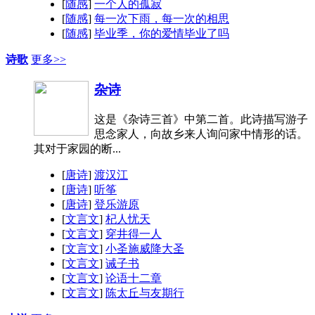
[
随感
]
一个人的孤寂
[
随感
]
每一次下雨，每一次的相思
[
随感
]
毕业季，你的爱情毕业了吗
诗歌
更多>>
杂诗
这是《杂诗三首》中第二首。此诗描写游子
思念家人，向故乡来人询问家中情形的话。
其对于家园的断...
[
唐诗
]
渡汉江
[
唐诗
]
听筝
[
唐诗
]
登乐游原
[
文言文
]
杞人忧天
[
文言文
]
穿井得一人
[
文言文
]
小圣施威降大圣
[
文言文
]
诫子书
[
文言文
]
论语十二章
[
文言文
]
陈太丘与友期行