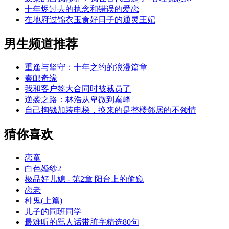
十年烬过去的执念和错误的爱恋
在地府过锦衣玉食好日子的通灵王妃
男生频道推荐
重逢与坚守：十年之约的浪漫篇章
秦邮奇缘
我和客户签大合同时被裁员了
逆袭之路：林浩从卑微到巅峰
自己掏钱加装电梯，换来的是整楼邻居的不领情
猜你喜欢
恋童
白色婚纱2
极品好儿媳 - 第2章 阳台上的偷窥
恋老
种鬼(上篇)
儿子的同班同学
最难听的骂人话带脏字精选80句