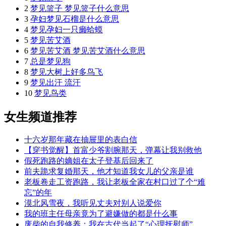
2
梦见篮子 梦见篮子什么意思
3
孕妇梦见石榴是什么意思
4
梦见孕妇一只癞蛤蟆
5
梦见苦艾酒
6
梦见苦艾酒 梦见苦艾酒什么意思
7
总是梦见狗
8
梦见大树上好多鸟飞
9
梦见出汗 流汗
10
梦见鸟类
女生频道推荐
十六岁那年藏在抽屉里的表白信
【穿书觉醒】首富少爷割腕那天，弹幕让我别救他
假死跑路的嫡姐在太子登基后回来了
前夫跪求复婚那天，他才知道我女儿的父亲是谁
老板卷走工资跑路，我让老板全家在村口过了个“难
忘”的年
漠北风雪夜，我听见丈夫对别人说爱你
我的班主任母亲竟为了避嫌做的都是什么事
废柴的自我修养：我在古代当起了“心理抚慰师”