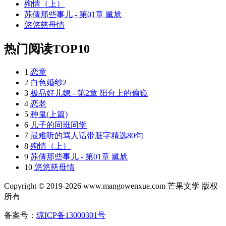
殉情（上）
苏倩那些事儿 - 第01章 尴尬
悠悠慈母情
热门阅读TOP10
1
恋童
2
白色婚纱2
3
极品好儿媳 - 第2章 阳台上的偷窥
4
恋老
5
种鬼(上篇)
6
儿子的同班同学
7
最难听的骂人话带脏字精选80句
8
殉情（上）
9
苏倩那些事儿 - 第01章 尴尬
10
悠悠慈母情
Copyright © 2019-2026 www.mangowenxue.com 芒果文学 版权
所有
备案号：
琼ICP备13000301号