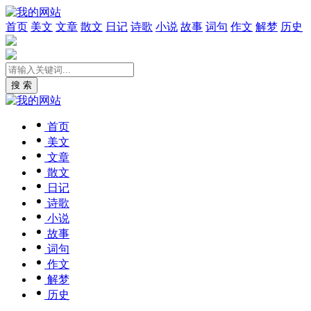
首页
美文
文章
散文
日记
诗歌
小说
故事
词句
作文
解梦
历史
搜 索
首页
美文
文章
散文
日记
诗歌
小说
故事
词句
作文
解梦
历史