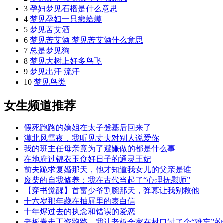
3
孕妇梦见石榴是什么意思
4
梦见孕妇一只癞蛤蟆
5
梦见苦艾酒
6
梦见苦艾酒 梦见苦艾酒什么意思
7
总是梦见狗
8
梦见大树上好多鸟飞
9
梦见出汗 流汗
10
梦见鸟类
女生频道推荐
假死跑路的嫡姐在太子登基后回来了
漠北风雪夜，我听见丈夫对别人说爱你
我的班主任母亲竟为了避嫌做的都是什么事
在地府过锦衣玉食好日子的通灵王妃
前夫跪求复婚那天，他才知道我女儿的父亲是谁
废柴的自我修养：我在古代当起了“心理抚慰师”
【穿书觉醒】首富少爷割腕那天，弹幕让我别救他
十六岁那年藏在抽屉里的表白信
十年烬过去的执念和错误的爱恋
老板卷走工资跑路，我让老板全家在村口过了个“难忘”的