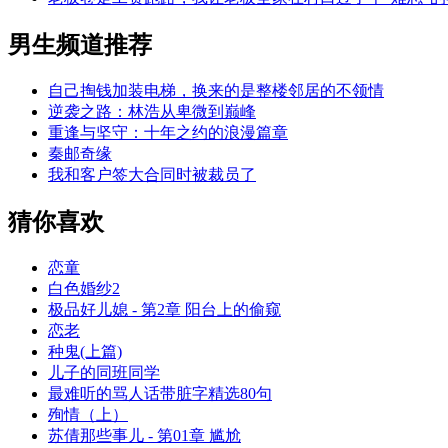
男生频道推荐
自己掏钱加装电梯，换来的是整楼邻居的不领情
逆袭之路：林浩从卑微到巅峰
重逢与坚守：十年之约的浪漫篇章
秦邮奇缘
我和客户签大合同时被裁员了
猜你喜欢
恋童
白色婚纱2
极品好儿媳 - 第2章 阳台上的偷窥
恋老
种鬼(上篇)
儿子的同班同学
最难听的骂人话带脏字精选80句
殉情（上）
苏倩那些事儿 - 第01章 尴尬