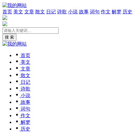
首页
美文
文章
散文
日记
诗歌
小说
故事
词句
作文
解梦
历史
搜 索
首页
美文
文章
散文
日记
诗歌
小说
故事
词句
作文
解梦
历史