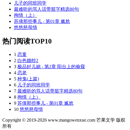
儿子的同班同学
最难听的骂人话带脏字精选80句
殉情（上）
苏倩那些事儿 - 第01章 尴尬
悠悠慈母情
热门阅读TOP10
1
恋童
2
白色婚纱2
3
极品好儿媳 - 第2章 阳台上的偷窥
4
恋老
5
种鬼(上篇)
6
儿子的同班同学
7
最难听的骂人话带脏字精选80句
8
殉情（上）
9
苏倩那些事儿 - 第01章 尴尬
10
悠悠慈母情
Copyright © 2019-2026 www.mangowenxue.com 芒果文学 版权
所有