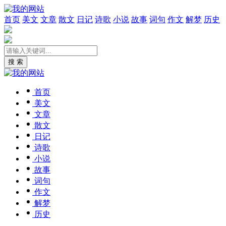
首页
美文
文章
散文
日记
诗歌
小说
故事
词句
作文
解梦
历史
搜 索
首页
美文
文章
散文
日记
诗歌
小说
故事
词句
作文
解梦
历史