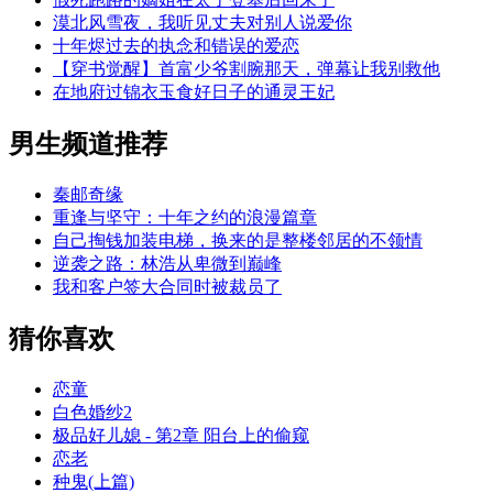
漠北风雪夜，我听见丈夫对别人说爱你
十年烬过去的执念和错误的爱恋
【穿书觉醒】首富少爷割腕那天，弹幕让我别救他
在地府过锦衣玉食好日子的通灵王妃
男生频道推荐
秦邮奇缘
重逢与坚守：十年之约的浪漫篇章
自己掏钱加装电梯，换来的是整楼邻居的不领情
逆袭之路：林浩从卑微到巅峰
我和客户签大合同时被裁员了
猜你喜欢
恋童
白色婚纱2
极品好儿媳 - 第2章 阳台上的偷窥
恋老
种鬼(上篇)