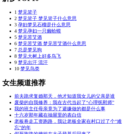
1
梦见篮子
2
梦见篮子 梦见篮子什么意思
3
孕妇梦见石榴是什么意思
4
梦见孕妇一只癞蛤蟆
5
梦见苦艾酒
6
梦见苦艾酒 梦见苦艾酒什么意思
7
总是梦见狗
8
梦见大树上好多鸟飞
9
梦见出汗 流汗
10
梦见鸟类
女生频道推荐
前夫跪求复婚那天，他才知道我女儿的父亲是谁
废柴的自我修养：我在古代当起了“心理抚慰师”
我的班主任母亲竟为了避嫌做的都是什么事
十六岁那年藏在抽屉里的表白信
老板卷走工资跑路，我让老板全家在村口过了个“难
忘”的年
假死跑路的嫡姐在太子登基后回来了