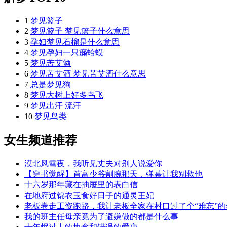
1
梦见篮子
2
梦见篮子 梦见篮子什么意思
3
孕妇梦见石榴是什么意思
4
梦见孕妇一只癞蛤蟆
5
梦见苦艾酒
6
梦见苦艾酒 梦见苦艾酒什么意思
7
总是梦见狗
8
梦见大树上好多鸟飞
9
梦见出汗 流汗
10
梦见鸟类
女生频道推荐
漠北风雪夜，我听见丈夫对别人说爱你
【穿书觉醒】首富少爷割腕那天，弹幕让我别救他
十六岁那年藏在抽屉里的表白信
在地府过锦衣玉食好日子的通灵王妃
老板卷走工资跑路，我让老板全家在村口过了个“难忘”的
我的班主任母亲竟为了避嫌做的都是什么事