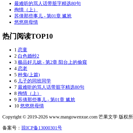
最难听的骂人话带脏字精选80句
殉情（上）
苏倩那些事儿 - 第01章 尴尬
悠悠慈母情
热门阅读TOP10
1
恋童
2
白色婚纱2
3
极品好儿媳 - 第2章 阳台上的偷窥
4
恋老
5
种鬼(上篇)
6
儿子的同班同学
7
最难听的骂人话带脏字精选80句
8
殉情（上）
9
苏倩那些事儿 - 第01章 尴尬
10
悠悠慈母情
Copyright © 2019-2026 www.mangowenxue.com 芒果文学 版权
备案号：
琼ICP备13000301号