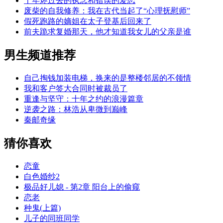
十年烬过去的执念和错误的爱恋
废柴的自我修养：我在古代当起了“心理抚慰师”
假死跑路的嫡姐在太子登基后回来了
前夫跪求复婚那天，他才知道我女儿的父亲是谁
男生频道推荐
自己掏钱加装电梯，换来的是整楼邻居的不领情
我和客户签大合同时被裁员了
重逢与坚守：十年之约的浪漫篇章
逆袭之路：林浩从卑微到巅峰
秦邮奇缘
猜你喜欢
恋童
白色婚纱2
极品好儿媳 - 第2章 阳台上的偷窥
恋老
种鬼(上篇)
儿子的同班同学