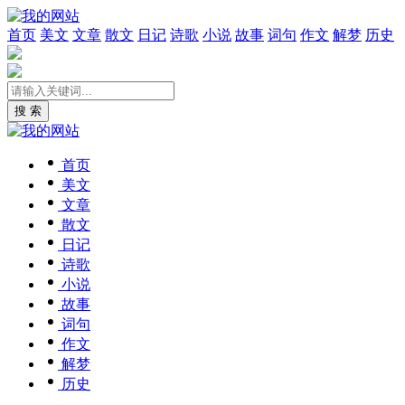
首页
美文
文章
散文
日记
诗歌
小说
故事
词句
作文
解梦
历史
搜 索
首页
美文
文章
散文
日记
诗歌
小说
故事
词句
作文
解梦
历史